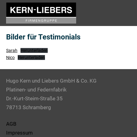
Zum
Inhalt
Kern
springen
Liebers
Bilder für Testimonials
Messe
Sarah
Herunterladen
Nico
Herunterladen
Hugo Kern und Liebers GmbH & Co. KG
Platinen- und Federnfabrik
Dr.-Kurt-Steim-Straße 35
78713 Schramberg
AGB
Impressum