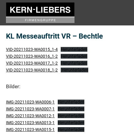
Zum
Inhalt
Kern
springen
Liebers
KL Messeauftritt VR – Bechtle
Messe
VID-20211023-WA0015_1-4
Herunterladen
VID-20211023-WA0016_1-2
Herunterladen
VID-20211023-WA0017_1-2
Herunterladen
VID-20211023-WA0018_1-2
Herunterladen
Bilder:
IMG-20211023-WA0006-1
Herunterladen
IMG-20211023-WA0007-1
Herunterladen
IMG-20211023-WA0012-1
Herunterladen
IMG-20211023-WA0013-1
Herunterladen
IMG-20211023-WA0015-1
Herunterladen