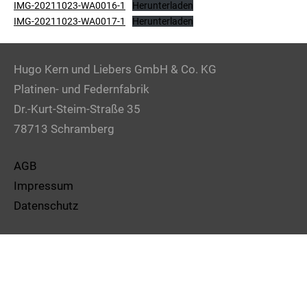
IMG-20211023-WA0016-1
Herunterladen
IMG-20211023-WA0017-1
Herunterladen
Hugo Kern und Liebers GmbH & Co. KG
Platinen- und Federnfabrik
Dr.-Kurt-Steim-Straße 35
78713 Schramberg
AGB
Impressum
Datenschutz